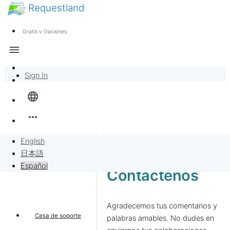
Requestland
Noticias
Cualquiera puede participar
Gratis y Opciones
Call for Participants
Soporte
menu
Sobre Peace and Passion
Sign In
Inicio
language
Banban Board
more_horiz
Solicitudes
English
日本語
Vender por solicitudes
Español
Contáctenos
Proyecto
Agradecemos tus comentarios y
Casa de soporte
palabras amables. No dudes en