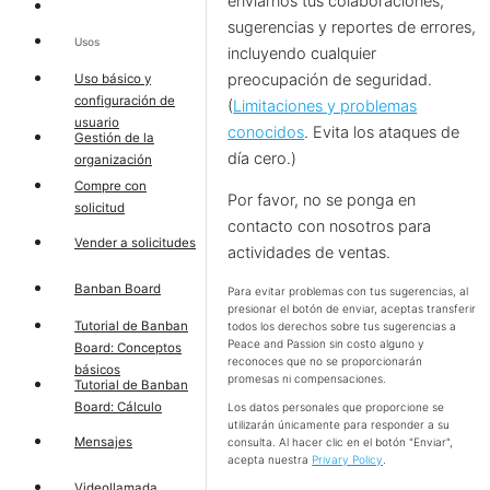
enviarnos tus colaboraciones,
sugerencias y reportes de errores,
Usos
incluyendo cualquier
preocupación de seguridad.
Uso básico y
configuración de
(
Limitaciones y problemas
usuario
conocidos
. Evita los ataques de
Gestión de la
día cero.)
organización
Compre con
Por favor, no se ponga en
solicitud
contacto con nosotros para
Vender a solicitudes
actividades de ventas.
Banban Board
Para evitar problemas con tus sugerencias, al
presionar el botón de enviar, aceptas transferir
Tutorial de Banban
todos los derechos sobre tus sugerencias a
Peace and Passion sin costo alguno y
Board: Conceptos
reconoces que no se proporcionarán
básicos
promesas ni compensaciones.
Tutorial de Banban
Board: Cálculo
Los datos personales que proporcione se
utilizarán únicamente para responder a su
Mensajes
consulta. Al hacer clic en el botón "Enviar",
acepta nuestra
Privary Policy
.
Videollamada