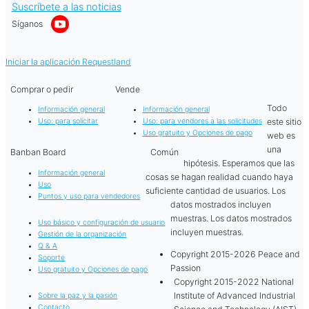
Suscríbete a las noticias
Síganos
Iniciar la aplicación Requestland
Comprar o pedir
Vende
Todo
Información general
Información general
este sitio
Uso: para solicitar
Uso: para vendores a las solicitudes
Uso gratuito y Opciones de pago
web es
una
Banban Board
Común
hipótesis. Esperamos que las
Información general
cosas se hagan realidad cuando haya
Uso
suficiente cantidad de usuarios. Los
Puntos y uso para vendedores
datos mostrados incluyen
muestras. Los datos mostrados
Uso básico y configuración de usuario
incluyen muestras.
Gestión de la organización
Q & A
Copyright 2015-2026 Peace and
Soporte
Passion
Uso gratuito y Opciones de pago
Copyright 2015-2022 National
Institute of Advanced Industrial
Sobre la paz y la pasión
Contacto