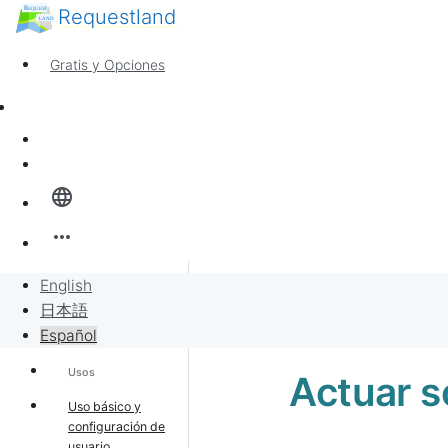
Requestland
Cualquiera puede participar
Call for Participants
Gratis y Opciones
Sobre Peace and Passion
Soporte
Noticias
Sign In
Inicio
language
Banban Board
more_horiz
Solicitudes
English
Casa de soporte
日本語
Vender por solicitudes
Español
Usos
Actuar s
Proyecto
Uso básico y
configuración de
usuario