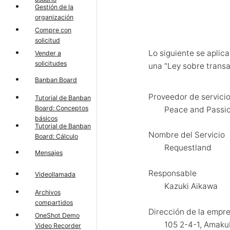
Gestión de la
organización
Compre con
solicitud
Lo siguiente se apli
Vender a
solicitudes
una "Ley sobre trans
Banban Board
Proveedor de servici
Tutorial de Banban
Board: Conceptos
Peace and Passio
básicos
Tutorial de Banban
Nombre del Servicio
Board: Cálculo
Requestland
Mensajes
Responsable
Videollamada
Kazuki Aikawa
Archivos
compartidos
Dirección de la empr
OneShot Demo
105 2-4-1, Amaku
Video Recorder