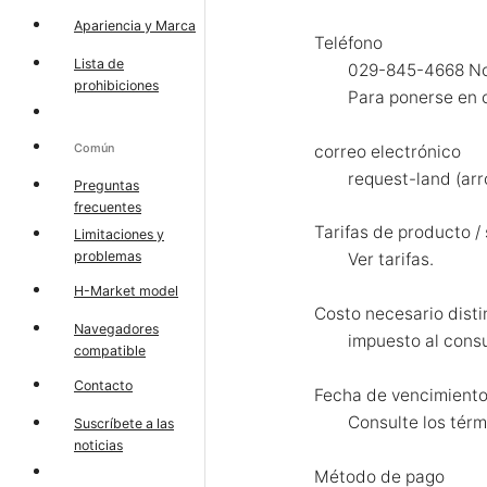
Apariencia y Marca
Teléfono
Lista de
029-845-4668 No 
prohibiciones
Para ponerse en c
Común
correo electrónico
request-land (ar
Preguntas
frecuentes
Tarifas de producto / 
Limitaciones y
problemas
Ver tarifas.
H-Market model
Costo necesario distin
Navegadores
impuesto al con
compatible
Contacto
Fecha de vencimiento
Consulte los tér
Suscríbete a las
noticias
Método de pago