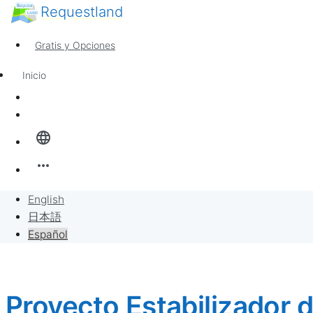
Requestland
Cualquiera puede participar
Call for Participants
Gratis y Opciones
Sobre Peace and Passion
Soporte
Inicio
Noticias
Sign In
Banban Board
language
Solicitudes
more_horiz
Vender por solicitudes
English
日本語
Proyecto
Español
Proyecto Estabilizador 