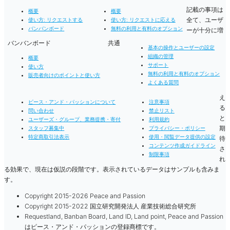
記載の事項は
概要
概要
全て、ユーザ
使い方: リクエストする
使い方: リクエストに応える
バンバンボード
無料の利用と有料のオプション
ーが十分に増
バンバンボード
共通
基本の操作とユーザーの設定
組織の管理
概要
サポート
使い方
無料の利用と有料のオプション
販売者向けのポイントと使い方
よくある質問
え
ピース・アンド・パッションについて
注意事項
る
問い合わせ
禁止リスト
と
ユーザーズ・グループ、業務提携・寄付
利用規約
期
スタッフ募集中
プライバシー・ポリシー
特定商取引法表示
使用・閲覧データ提供の設定
待
コンテンツ作成ガイドライン
さ
制限事項
れ
る効果で、現在は仮説の段階です。表示されているデータはサンプルも含みま
す。
Copyright 2015-2026 Peace and Passion
Copyright 2015-2022 国立研究開発法人 産業技術総合研究所
Requestland, Banban Board, Land ID, Land point, Peace and Passion
はピース・アンド・パッションの登録商標です。