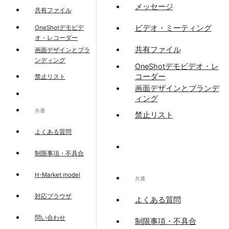
メッセージ
共有ファイル
ビデオ・ミーティング
OneShotデモビデ
オ・レコーダー
共有ファイル
画面デザインとブラ
ンディング
OneShotデモビデオ・レ
コーダー
禁止リスト
画面デザインとブランデ
ィング
共通
禁止リスト
よくある質問
制限事項・不具合
H-Market model
共通
対応ブラウザ
よくある質問
問い合わせ
制限事項・不具合