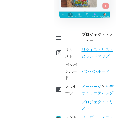
プロジェクト・メ
menu
ニュー
リクエ
リクエストリスト
help_center
スト
とランドマップ
バンバ
ンボー
バンバンボード
ド
メッセ
メッセージ
と
ビデ
chat
ージ
オ・ミーティング
プロジェクト・リ
スト
ランド
ユーザー・メニュ