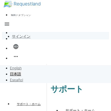
Requestland
ニュース
誰でも参加できます
無料とオプション
参加者募集
サポート
menu
ピース・アンド・パッションについて
サインイン
全体像
language
バンバンボード
more_horiz
リクエスト
English
日本語
リクエストに販売
Español
サポート
プロジェクト
サポート・ホーム
サポート・ホーム