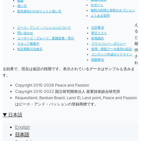
概要
サポート
使い方
無料の利用と有料のオプション
販売者向けのポイントと使い方
よくある質問
え
ピース・アンド・パッションについて
注意事項
る
問い合わせ
禁止リスト
と
ユーザーズ・グループ、業務提携・寄付
利用規約
期
スタッフ募集中
プライバシー・ポリシー
特定商取引法表示
使用・閲覧データ提供の設定
待
コンテンツ作成ガイドライン
さ
制限事項
れ
る効果で、現在は仮説の段階です。表示されているデータはサンプルも含みま
す。
Copyright 2015-2026 Peace and Passion
Copyright 2015-2022 国立研究開発法人 産業技術総合研究所
Requestland, Banban Board, Land ID, Land point, Peace and Passion
はピース・アンド・パッションの登録商標です。
▼ 日本語
English
日本語