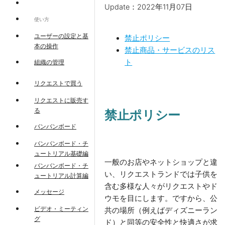
Update：2022年11月07日
使い方
ユーザーの設定と基
禁止ポリシー
本の操作
禁止商品・サービスのリス
ト
組織の管理
リクエストで買う
リクエストに販売す
る
禁止ポリシー
バンバンボード
バンバンボード・チ
ュートリアル基礎編
一般のお店やネットショップと違
バンバンボード・チ
い、リクエストランドでは子供を
ュートリアル計算編
含む多様な人々がリクエストやド
メッセージ
ウモを目にします。ですから、公
ビデオ・ミーティン
共の場所（例えばディズニーラン
グ
ド）と同等の安全性と快適さが求