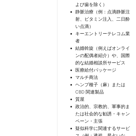
よび歯を除く）
静脈治療（例：点滴静脈注
射、ビタミン注入、二日酔
い点滴）
キーエントリーテレコム業
者
結婚斡旋（例えばオンライ
ンの配偶者紹介）や、国際
的な結婚相談所サービス
医療給付パッケージ
マルチ商法
ヘンプ種子（麻）または
CBD 関連製品
質屋
政治的、宗教的、軍事的ま
たは社会的な勧誘・キャン
ペーン・主張
疑似科学に関連するサービ
ス（例：透視、星占いな