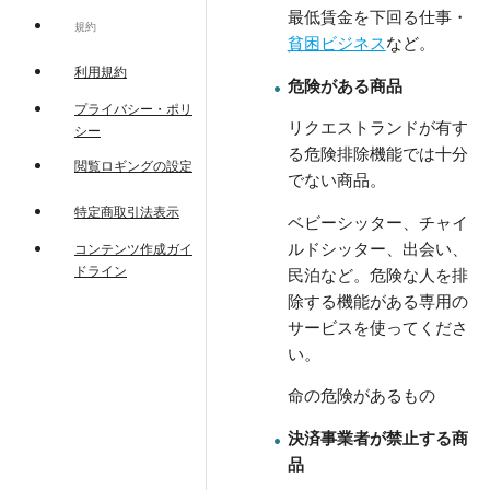
最低賃金を下回る仕事・
規約
貧困ビジネス
など。
利用規約
危険がある商品
プライバシー・ポリ
リクエストランドが有す
シー
る危険排除機能では十分
閲覧ロギングの設定
でない商品。
特定商取引法表示
ベビーシッター、チャイ
ルドシッター、出会い、
コンテンツ作成ガイ
ドライン
民泊など。危険な人を排
除する機能がある専用の
サービスを使ってくださ
い。
命の危険があるもの
決済事業者が禁止する商
品