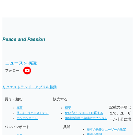
Peace and Passion
ニュースを購読
フォロー
リクエストランド・アプリを起動
買う・頼む
販売する
記載の事項は
概要
概要
全て、ユーザ
使い方: リクエストする
使い方: リクエストに応える
バンバンボード
無料の利用と有料のオプション
ーが十分に増
バンバンボード
共通
基本の操作とユーザーの設定
組織の管理