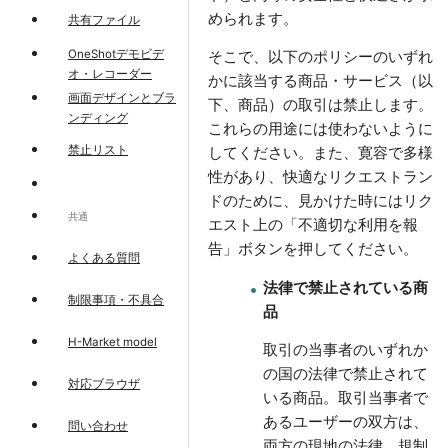
められます。
共有ファイル
OneShotデモビデ
そこで、以下のポリシーのいずれ
オ・レコーダー
かに該当する商品・サービス（以
画面デザインとブラ
下、商品）の取引は禁止します。
ンディング
これらの用途には使わないように
禁止リスト
してください。また、寛容で多様
性があり、快適なリクエストラン
ドのために、見かけた時にはリク
共通
エスト上の「不適切な利用を報
告」ボタンを押してください。
よくある質問
法律で禁止されている商
制限事項・不具合
品
H-Market model
取引の当事者のいずれか
の国の法律で禁止されて
対応ブラウザ
いる商品。取引当事者で
あるユーザーの双方は、
問い合わせ
両方の現地の法律、規制