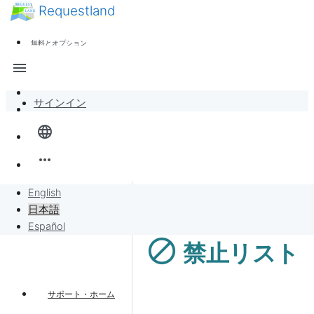
Requestland
ニュース
誰でも参加できます
無料とオプション
参加者募集
サポート
menu
ピース・アンド・パッションについて
サインイン
全体像
language
バンバンボード
more_horiz
リクエスト
English
日本語
リクエストに販売
Español
block
禁止リスト
プロジェクト
サポート・ホーム