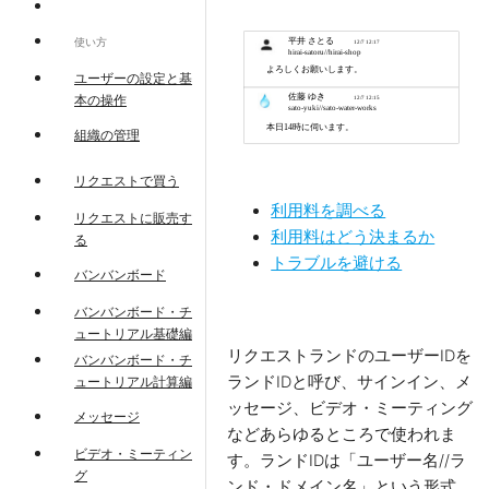
使い方
ユーザーの設定と基
本の操作
組織の管理
リクエストで買う
利用料を調べる
リクエストに販売す
利用料はどう決まるか
る
トラブルを避ける
バンバンボード
バンバンボード・チ
ュートリアル基礎編
リクエストランドのユーザーIDを
バンバンボード・チ
ランドIDと呼び、サインイン、メ
ュートリアル計算編
ッセージ、ビデオ・ミーティング
メッセージ
などあらゆるところで使われま
ビデオ・ミーティン
す。ランドIDは「ユーザー名//ラ
グ
ンド・ドメイン名」という形式