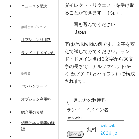
ダイレクト・リクエストを受け取
ニュースを購読
ることができます（予定）。
国を選んでください
無料とオプション
オプション利用料
下は//wikiwikiの例です。文字を変
えて試してみてください。ラン
ランド・ドメイン名
ド・ドメイン名は3文字から30文
字の長さで、アルファベット(a-
z), 数字(0-9) とハイフン(-)で構成
販売者
されます。
バンバンボード
オプション利用料
月ごとの利用料
//
ランド・ドメイン名
紹介用の素材
組織と本人情報の確
wikiwiki-
無料
認
2026-jp
調べる