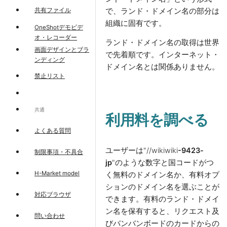
共有ファイル
で、ランド・ドメイン名の部分は
組織に固有です。
OneShotデモビデ
オ・レコーダー
ランド・ドメイン名の取得は世界
画面デザインとブラ
で先着順です。インターネット・
ンディング
ドメイン名とは関係ありません。
禁止リスト
共通
利用料を調べる
よくある質問
ユーザーは"//wikiwiki
-9423-
制限事項・不具合
jp
"のような数字と国コードがつ
H-Market model
く無料のドメイン名か、有料オプ
ションのドメイン名を選ぶことが
対応ブラウザ
できます。有料のランド・ドメイ
ン名を保有すると、リクエスト及
問い合わせ
びバンバンボードのカードからの