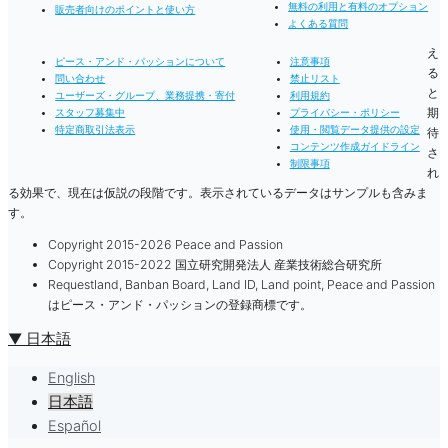
無料の利用と有料のオプション
販売者向けのポイントと使い方
よくある質問
え
ピース・アンド・パッションについて
注意事項
る
問い合わせ
禁止リスト
と
ユーザーズ・グループ、業務提携・寄付
利用規約
期
スタッフ募集中
プライバシー・ポリシー
特定商取引法表示
使用・閲覧データ提供の設定
待
コンテンツ作成ガイドライン
さ
制限事項
れ
る効果で、現在は仮説の段階です。表示されているデータはサンプルも含みま
す。
Copyright 2015-2026 Peace and Passion
Copyright 2015-2022 国立研究開発法人 産業技術総合研究所
Requestland, Banban Board, Land ID, Land point, Peace and Passion
はピース・アンド・パッションの登録商標です。
▼ 日本語
English
日本語
Español