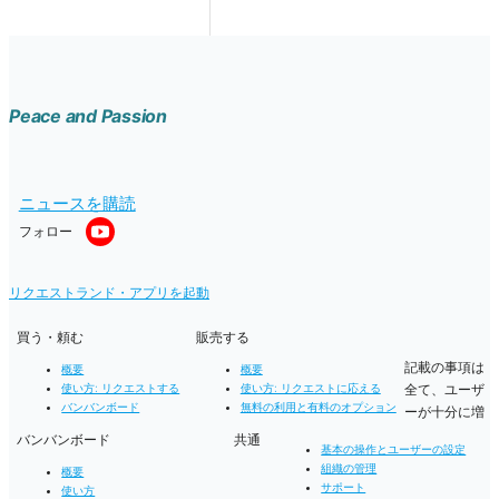
Peace and Passion
ニュースを購読
フォロー
リクエストランド・アプリを起動
買う・頼む
販売する
記載の事項は
概要
概要
全て、ユーザ
使い方: リクエストする
使い方: リクエストに応える
バンバンボード
無料の利用と有料のオプション
ーが十分に増
バンバンボード
共通
基本の操作とユーザーの設定
組織の管理
概要
サポート
使い方