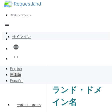
Requestland
ニュース
誰でも参加できます
無料とオプション
参加者募集
サポート
menu
ピース・アンド・パッションについて
サインイン
全体像
language
バンバンボード
more_horiz
リクエスト
English
日本語
リクエストに販売
Español
ランド・ドメ
プロジェクト
イン名
サポート・ホーム