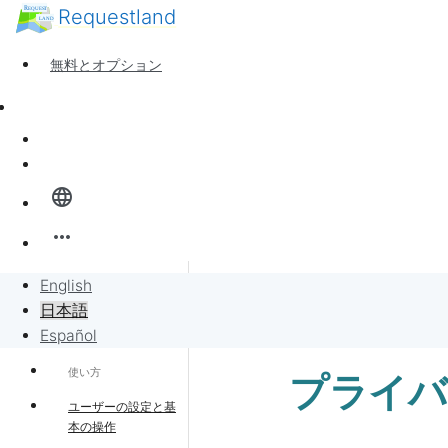
Requestland
誰でも参加できます
参加者募集
無料とオプション
ピース・アンド・パッションについて
サポート
ニュース
サインイン
全体像
language
バンバンボード
more_horiz
リクエスト
English
サポート・ホーム
日本語
リクエストに販売
Español
使い方
プライバ
プロジェクト
ユーザーの設定と基
本の操作