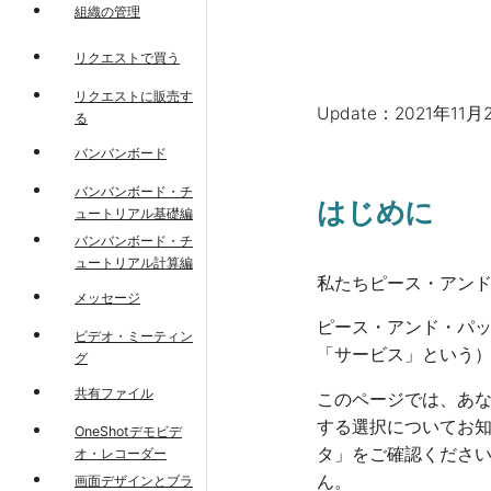
組織の管理
リクエストで買う
リクエストに販売す
Update：2021年11月
る
バンバンボード
バンバンボード・チ
はじめに
ュートリアル基礎編
バンバンボード・チ
ュートリアル計算編
私たちピース・アン
メッセージ
ピース・アンド・パ
ビデオ・ミーティン
「サービス」という
グ
共有ファイル
このページでは、あ
する選択についてお知
OneShotデモビデ
タ」をご確認くださ
オ・レコーダー
ん。
画面デザインとブラ