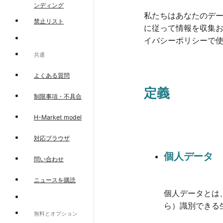
ンディング
私たちはあなたのデ
禁止リスト
に従って情報を収集
イバシーポリシーで
共通
よくある質問
定義
制限事項・不具合
H-Market model
対応ブラウザ
個人データ
問い合わせ
ニュースを購読
個人データとは
ら）識別できる
無料とオプション