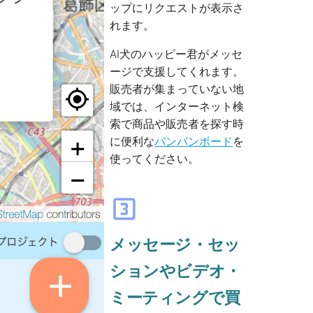
ップにリクエストが表示さ
れます。
AI犬のハッピー君がメッセ
ージで支援してくれます。
販売者が集まっていない地
域では、インターネット検
索で商品や販売者を探す時
に便利な
バンバンボード
を
使ってください。
looks_3
メッセージ・セッ
ションやビデオ・
ミーティングで買