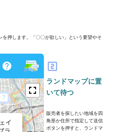
ンを押します。「〇〇が欲しい」という要望やそ
looks_two
ランドマップに置
いて待つ
販売者を探したい地域を四
角形か住所で指定して送信
ボタンを押すと、ランドマ