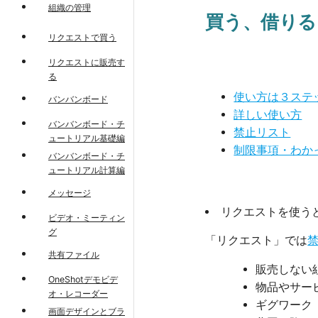
組織の管理
買う、借りる
リクエストで買う
リクエストに販売す
る
使い方は３ステ
バンバンボード
詳しい使い方
バンバンボード・チ
禁止リスト
ュートリアル基礎編
制限事項・わか
バンバンボード・チ
ュートリアル計算編
メッセージ
リクエストを使う
ビデオ・ミーティン
グ
「リクエスト」では
共有ファイル
販売しない
OneShotデモビデ
物品やサー
オ・レコーダー
ギグワーク
画面デザインとブラ