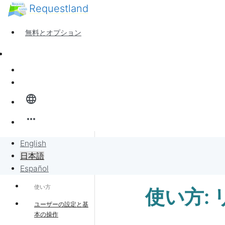
Requestland
誰でも参加できます
参加者募集
無料とオプション
ピース・アンド・パッションについて
サポート
ニュース
サインイン
全体像
language
バンバンボード
more_horiz
リクエスト
English
サポート・ホーム
日本語
リクエストに販売
Español
使い方
使い方:
プロジェクト
ユーザーの設定と基
本の操作