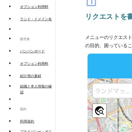
looks_one
オプション利用料
リクエストを
ランド・ドメイン名
メニューのリクエス
販売者
の目的、困っている
バンバンボード
オプション利用料
紹介用の素材
組織と本人情報の確
認
規約
利用規約
プライバシー・ポリ