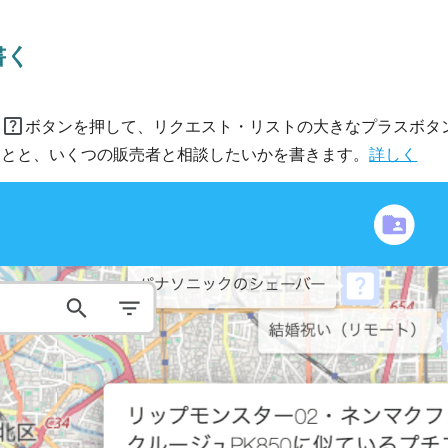
書く
help_center
ト
ボタンを押して、リクエスト・リストの大きなプラスボタ
ことと、いくつの販売者と相談したいかを書きます。
詳しく