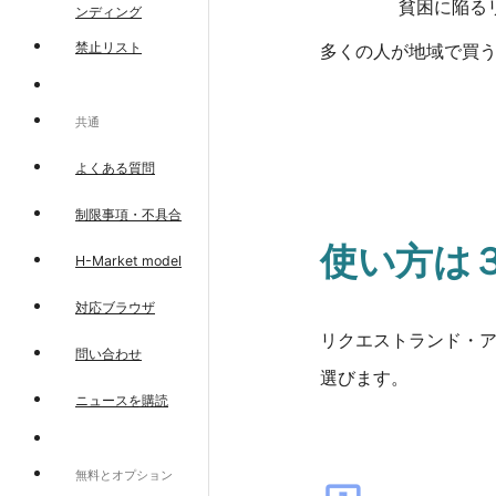
貧困に陥る
ンディング
禁止リスト
多くの人が地域で買
共通
よくある質問
制限事項・不具合
使い方は
H-Market model
対応ブラウザ
リクエストランド・
問い合わせ
選びます。
ニュースを購読
無料とオプション