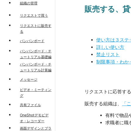
組織の管理
販売する、貸
リクエストで買う
リクエストに販売す
る
使い方は３ステ
バンバンボード
詳しい使い方
バンバンボード・チ
禁止リスト
ュートリアル基礎編
制限事項・わか
バンバンボード・チ
ュートリアル計算編
メッセージ
ビデオ・ミーティン
リクエストに応答す
グ
販売する組織は、
「
共有ファイル
有料で物品
OneShotデモビデ
オ・レコーダー
求職者に職
画面デザインとブラ