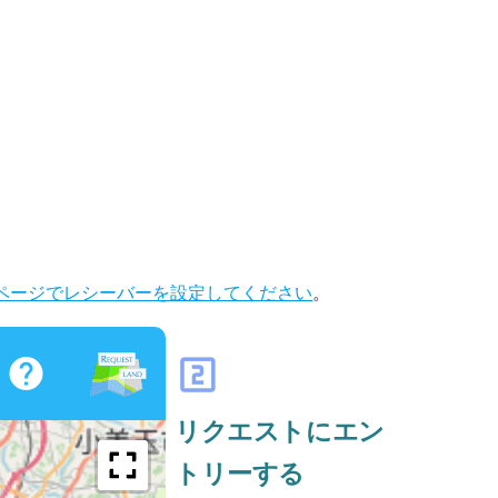
ページでレシーバーを設定してください
。
looks_two
リクエストにエン
トリーする