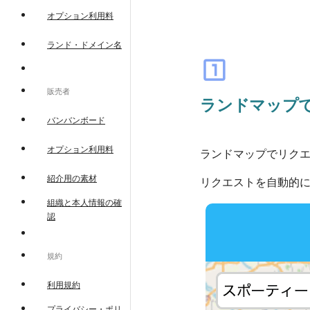
オプション利用料
ランド・ドメイン名
looks_one
販売者
ランドマップ
バンバンボード
オプション利用料
ランドマップでリク
紹介用の素材
リクエストを自動的
組織と本人情報の確
認
規約
利用規約
プライバシー・ポリ