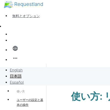
Requestland
誰でも参加できます
参加者募集
無料とオプション
ピース・アンド・パッションについて
サポート
ニュース
サインイン
全体像
language
バンバンボード
more_horiz
リクエスト
English
サポート・ホーム
日本語
リクエストに販売
Español
使い方
使い方:
プロジェクト
ユーザーの設定と基
本の操作