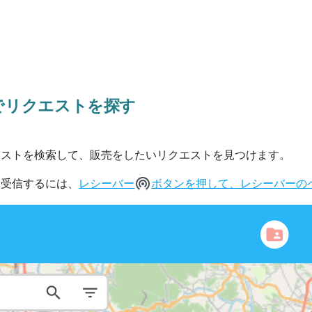
でリクエストを探す
エストを検索して、販売をしたいリクエストを見つけます。
wifi_tethering
に受信するには、
レシーバー
ボタンを押して、レシーバーの