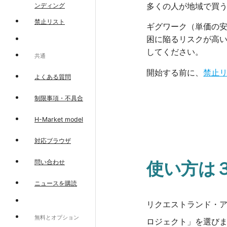
多くの人が地域で買
ンディング
禁止リスト
ギグワーク（単価の
困に陥るリスクが高
してください。
共通
開始する前に、
禁止
よくある質問
制限事項・不具合
H-Market model
対応ブラウザ
問い合わせ
使い方は
ニュースを購読
リクエストランド・
無料とオプション
ロジェクト」を選び