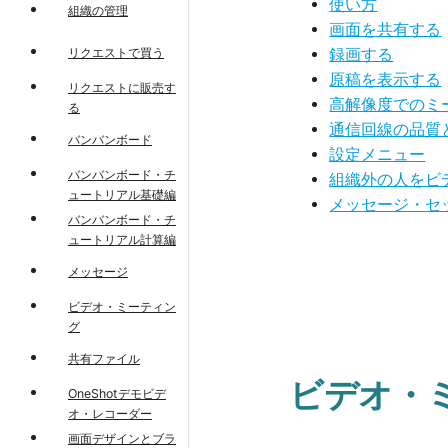
使い方
組織の管理
画面を共有する
リクエストで買う
録画する
原稿を表示する
リクエストに販売す
高解像度でのミ
る
通信回線の品質
バンバンボード
設定メニュー
バンバンボード・チ
組織外の人をビ
ュートリアル基礎編
メッセージ・セ
バンバンボード・チ
ュートリアル計算編
メッセージ
ビデオ・ミーティン
グ
共有ファイル
ビデオ・
OneShotデモビデ
オ・レコーダー
画面デザインとブラ