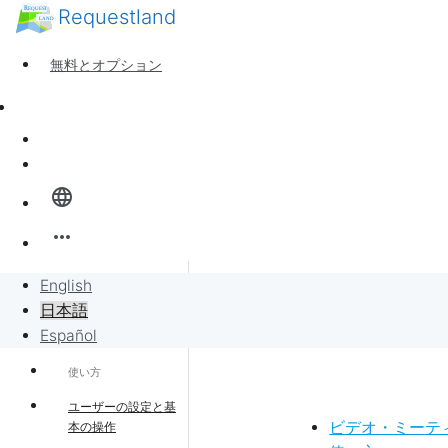
Requestland
誰でも参加できます
参加者募集
無料とオプション
ピース・アンド・パッションについて
サポート
ニュース
サインイン
全体像
language
バンバンボード
more_horiz
リクエスト
English
ハイエン
サポート・ホーム
日本語
リクエストに販売
Español
使い方
プロジェクト
ユーザーの設定と基
ビデオ・ミーテ
本の操作