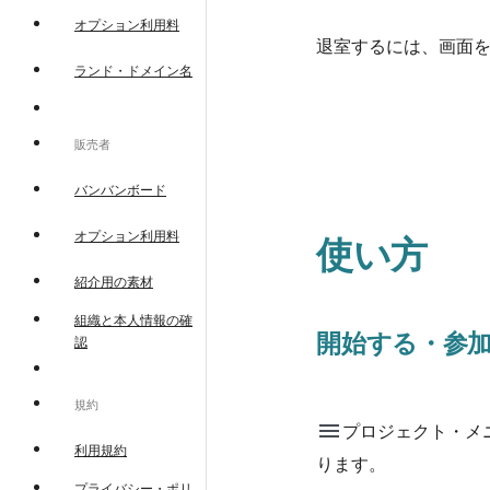
オプション利用料
退室するには、画面
ランド・ドメイン名
販売者
バンバンボード
オプション利用料
使い方
紹介用の素材
組織と本人情報の確
開始する・参
認
規約
menu
プロジェクト・メ
利用規約
ります。
プライバシー・ポリ