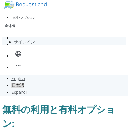
Requestland
ニュース
誰でも参加できます
無料とオプション
参加者募集
サポート
全体像
ピース・アンド・パッションについて
バンバンボード
サインイン
language
リクエスト
more_horiz
リクエストに販売
English
プロジェクト
日本語
Español
無料の利用と有料オプショ
ン: