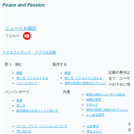
Peace and Passion
ニュースを購読
フォロー
リクエストランド・アプリを起動
買う・頼む
販売する
記載の事項は
概要
概要
全て、ユーザ
使い方: リクエストする
使い方: リクエストに応える
バンバンボード
無料の利用と有料のオプション
ーが十分に増
バンバンボード
共通
基本の操作とユーザーの設定
組織の管理
概要
サポート
使い方
無料の利用と有料のオプション
販売者向けのポイントと使い方
よくある質問
え
ピース・アンド・パッションについて
注意事項
る
問い合わせ
禁止リスト