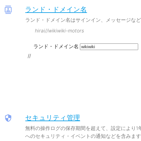
ランド・ドメイン名
contacts
ランド・ドメイン名はサインイン、メッセージな
hirai//wikiwiki-motors
ランド・ドメイン名
//
セキュリティ管理
security
無料の操作ログの保存期間を超えて、設定により1
へのセキュリティ・イベントの通知などを含みます。 