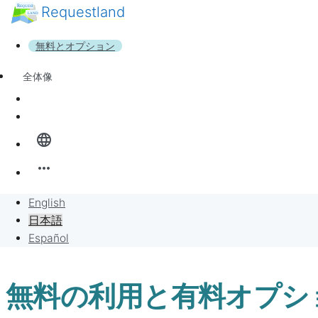
Requestland
誰でも参加できます
参加者募集
無料とオプション
ピース・アンド・パッションについて
サポート
全体像
ニュース
サインイン
バンバンボード
language
リクエスト
more_horiz
リクエストに販売
English
日本語
プロジェクト
Español
無料の利用と有料オプシ