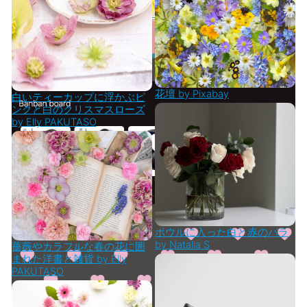
花壇 by Pixabay
白いティーカップに浮かぶピ
ンクと白のクリスマスローズ
by Elly PAKUTASO
ボウルに入った白と赤のバラ
by Natalia S
薔薇やカラフルな春の花に囲
まれた洋書と雑貨 by Elly
PAKUTASO