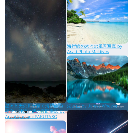
海岸線の木々の風景写真 by
Asad Photo Maldives
星々と天の川が輝く海岸線の
湖と山 by James Wheeler
夜空～砂浜と磯の夜間撮影 by
Anzai Narifumi PAKUTASO