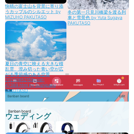
快晴の富士山を背景に寄り添
うカップルのシルエット by
冬の第一只見川橋梁を渡る列
MIZUHO PAKUTASO
車と雪景色 by Yuta Sugaya
PAKUTASO
夏日の青空に映える大きな積
乱雲、澄み切った青い空が広
がる季節感のある空景
20230652159post-
47389.html by Sushipaku
PAKUTASO
ウェディング