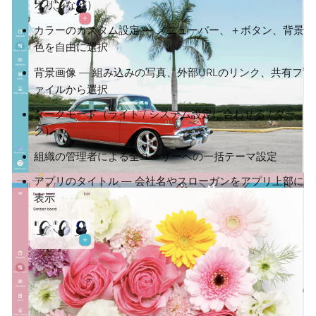
オリンなど）
カラーのカスタム設定 — メニューバー、＋ボタン、背景
色を自由に選択
背景画像 — 組み込みの写真、外部URLのリンク、共有フ
ァイルから選択
ダークモード（ライト / システム設定に合わせる / ダー
ク）
組織の管理者による全ユーザーへの一括テーマ設定
アプリのタイトル — 会社名やスローガンをアプリ上部に
表示