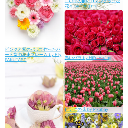
白い壁の前のロマンチックな
花々 by Fong nhj
ピンクと紫のバラで作ったハ
ート型の花束フレーム by Elly
赤いバラ by Hiếu Hoàng
PAKUTASO
ピンクの花 by Pixabay