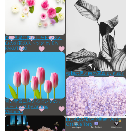
白い背景に散らしたピンクと
白のお花のストック by Elly
PAKUTASO
植物の黒と白の写真 by Kulbir
青い背景に映えるピンクのチ
ューリップ by Andres
Victorero
白い桜の花 by William Jesús
Casique Toro