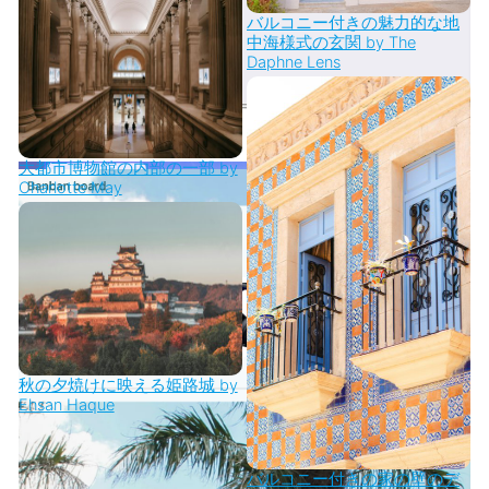
バルコニー付きの魅力的な地
中海様式の玄関 by The
Daphne Lens
大都市博物館の内部の一部 by
Charlotte May
秋の夕焼けに映える姫路城 by
Ehsan Haque
バルコニー付きの家の壁のデ