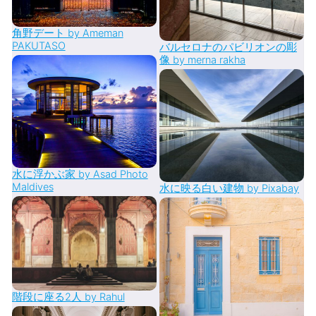
角野デート by Ameman
PAKUTASO
バルセロナのパビリオンの彫
像 by merna rakha
水に浮かぶ家 by Asad Photo
Maldives
水に映る白い建物 by Pixabay
階段に座る2人 by Rahul