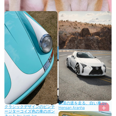
砂漠の道を走る、白い車 by
クラシックデザインのビンテ
Hensan Aranha
ージターコイズ色の車のボン
ネット by Just Jus