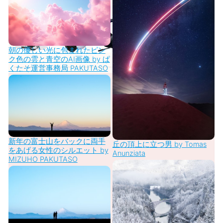
朝の優しい光に包まれたピン
ク色の雲と青空のAI画像 by ぱ
くたそ運営事務局 PAKUTASO
新年の富士山をバックに両手
丘の頂上に立つ男 by Tomas
をあげる女性のシルエット by
Anunziata
MIZUHO PAKUTASO