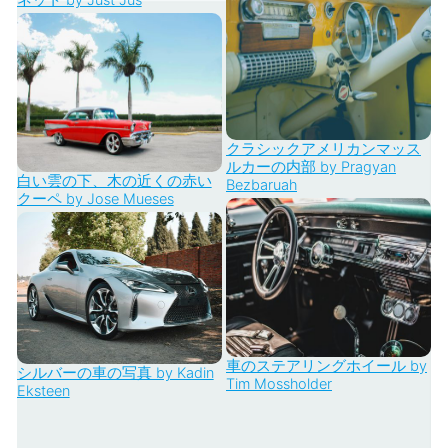
クラシックアメリカンマッス
ルカーの内部 by Pragyan
白い雲の下、木の近くの赤い
Bezbaruah
クーペ by Jose Mueses
車のステアリングホイール by
シルバーの車の写真 by Kadin
Tim Mossholder
Eksteen