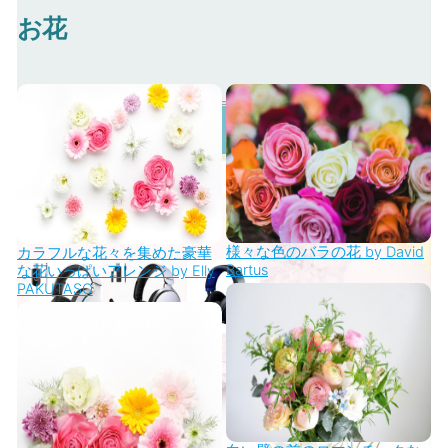
お花
様々な色のバラの花 by David
カラフルな花々を集めた豪華
Bartus
な花いっぱいアレンジ by Elly
PAKUTASO