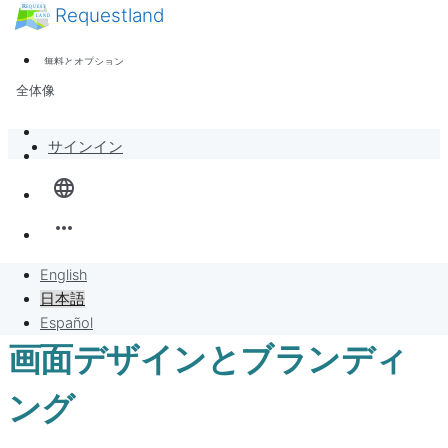
Requestland
ニュース
誰でも参加できます
無料とオプション
参加者募集
サポート
全体像
ピース・アンド・パッションについて
バンバンボード
サインイン
language
リクエスト
more_horiz
リクエストに販売
English
プロジェクト
日本語
Español
画面デザインとブランディ
ング