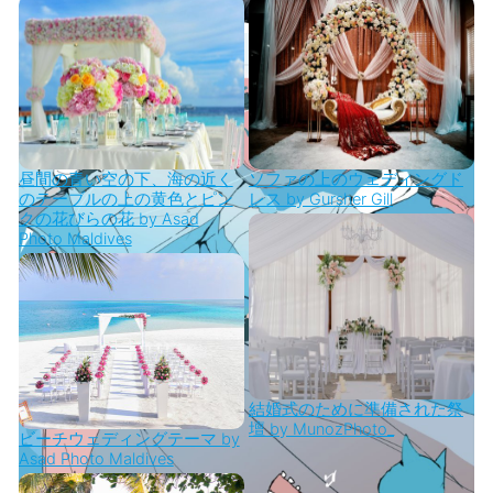
昼間の青い空の下、海の近く
ソファの上のウェディングド
のテーブルの上の黄色とピン
レス by Gursher Gill
クの花びらの花 by Asad
Photo Maldives
結婚式のために準備された祭
壇 by MunozPhoto_
ビーチウェディングテーマ by
Asad Photo Maldives