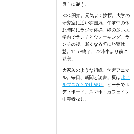
良心に従う。
8:30開始。元気よく挨拶。大学の
研究室に近い雰囲気。午前中の休
憩時間にラジオ体操。緑の多い大
学内でランチとウォーキング。ラ
ンチの後、眠くなる頃に昼寝休
憩。17:59終了。22時半より前に
就寝。
大家族のような組織。学習アニマ
ル。毎日、新聞と読書。夏は
北ア
ルプスなどで山登り
、ビーチでボ
ディボード。スマホ・カフェイン
中毒者なし。