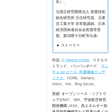
学）。
元国立研究開発法人 産業技術
総合研究所 主任研究員、元東
京工業大学 非常勤講師。日本
経済団体連合会会長賞等受
賞。新潟県十日町市出身。
ストーリー
作品:
H-Market model
、リクエス
トランド、バンバンボード、
ラン
チョ de ピース: 共通価値インデ
ックス
、HORB、Demacs、
hterm、hml、Ring Server。
実績: オープンソース・ソフトウ
ェアがMIT、IBM、宇宙航空研究
開発機構 JAXA、高エネルギー加
速器研究機構等など世界の多くの