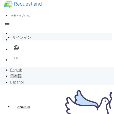
Requestland
ニュース
誰でも参加できます
無料とオプション
参加者募集
サポート
menu
ピース・アンド・パッションについて
サインイン
全体像
language
バンバンボード
more_horiz
リクエスト
English
日本語
リクエストに販売
Español
プロジェクト
About us