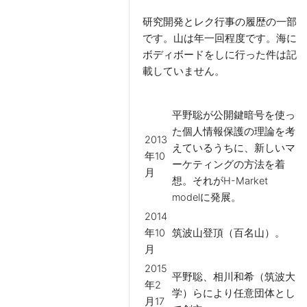
研究開発とレク行事の履歴の一部
です。山は年一回程度です。海に
ボディボードをしに行った件は記
載していません。
平野聡が公開鍵暗号を使っ
た個人情報保護の理論を考
2013
えているうちに、新しいマ
年10
ーケティングの方法を着
月
想。それがH-Market
modelに発展。
2014
年10
筑波山登頂（百名山）。
月
2015
平野聡、相川和希（筑波大
年2
学）らにより任意団体とし
月17