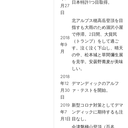
日本特許1つ目取得。
月27
日
北アルプス穂高岳登頂を目
指すも大雨のため涸沢小屋
で停滞。2日間、大貧民
2018
（トランプ）をして過ご
年9
す。泣く泣く下山し、晴天
月
の中、松本城と草間彌生展
を見学。安曇野蕎麦が美味
しい。
2018
年12
デマンディックのアルフ
月30
ァ・テストを開始。
日
2019
新型コロナ対策としてデマ
年7
ンディックに期待するも注
月1日
目なし。
会津磐梯山登頂（百名