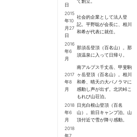
て創立。
日
2015
社会的企業として法人登
年10
記。平野聡が会長に、相川
月27
和希が代表に就任。
日
2016
那須岳登頂（百名山）。那
年6
須温泉に入って日帰り。
月
南アルプス千丈岳、甲斐駒
2017
ヶ岳登頂（百名山）。相川
年8
和希、晴天の大パノラマに
月
感動し声が出ず。北沢峠こ
もれび山荘泊。
2018
日光白根山登頂（百名
年6
山）。前日キャンプ泊。山
月
頂付近で雪が降り感動。
2018
年7