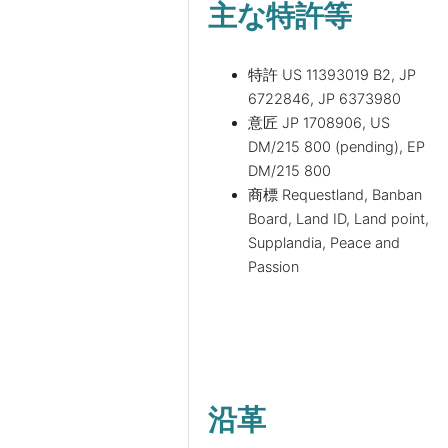
主な特許等
特許 US 11393019 B2, JP
6722846, JP 6373980
意匠 JP 1708906, US
DM/215 800 (pending), EP
DM/215 800
商標 Requestland, Banban
Board, Land ID, Land point,
Supplandia, Peace and
Passion
沿革