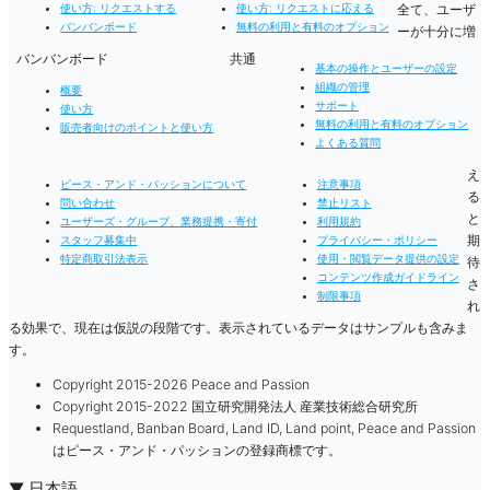
全て、ユーザ
使い方: リクエストする
使い方: リクエストに応える
バンバンボード
無料の利用と有料のオプション
ーが十分に増
バンバンボード
共通
基本の操作とユーザーの設定
組織の管理
概要
サポート
使い方
無料の利用と有料のオプション
販売者向けのポイントと使い方
よくある質問
え
ピース・アンド・パッションについて
注意事項
る
問い合わせ
禁止リスト
と
ユーザーズ・グループ、業務提携・寄付
利用規約
期
スタッフ募集中
プライバシー・ポリシー
特定商取引法表示
使用・閲覧データ提供の設定
待
コンテンツ作成ガイドライン
さ
制限事項
れ
る効果で、現在は仮説の段階です。表示されているデータはサンプルも含みま
す。
Copyright 2015-2026 Peace and Passion
Copyright 2015-2022 国立研究開発法人 産業技術総合研究所
Requestland, Banban Board, Land ID, Land point, Peace and Passion
はピース・アンド・パッションの登録商標です。
▼ 日本語