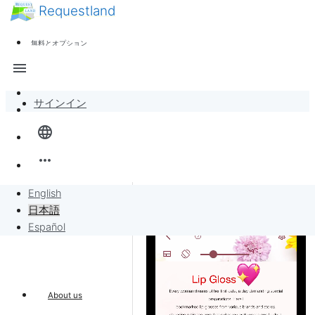
Requestland
ニュース
誰でも参加できます
無料とオプション
参加者募集
サポート
menu
ピース・アンド・パッションについて
サインイン
全体像
language
バンバンボード
more_horiz
リクエスト
English
日本語
リクエストに販売
Español
プロジェクト
About us