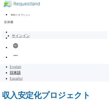
Requestland
ニュース
誰でも参加できます
無料とオプション
参加者募集
サポート
全体像
ピース・アンド・パッションについて
バンバンボード
サインイン
language
リクエスト
more_horiz
リクエストに販売
English
プロジェクト
日本語
Español
収入安定化プロジェクト