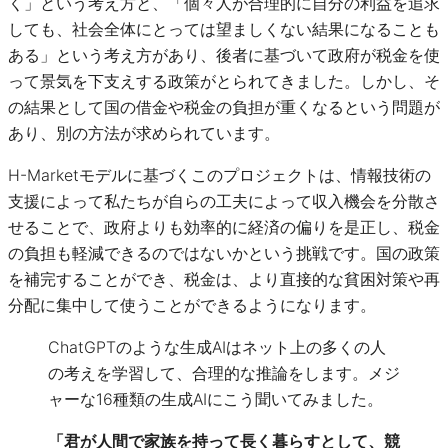
く」という考え方と、「個々人が合理的に自分の利益を追求
しても、社会全体にとっては望ましくない結果になることも
ある」という考え方があり、後者に基づいて政府が税金を使
って景気を下支えする政策がとられてきました。しかし、そ
の結果として国の借金や税金の負担が重くなるという問題が
あり、別の方法が求められています。
H-Marketモデルに基づくこのプロジェクトは、情報技術の
支援によって私たちが自らの工夫によって収入機会を分散さ
せることで、政府よりも効率的に経済の偏りを是正し、税金
の負担も軽減できるのではないかという挑戦です。国の政策
を補完することができ、税金は、より直接的な貧困対策や再
分配に集中して使うことができるようになります。
ChatGPTのような生成AIはネット上の多くの人
の考えを学習して、合理的な推論をします。メジ
ャーな16種類の生成AIにこう聞いてみました。
「君が人間で家族を持って長く暮らすとして、競