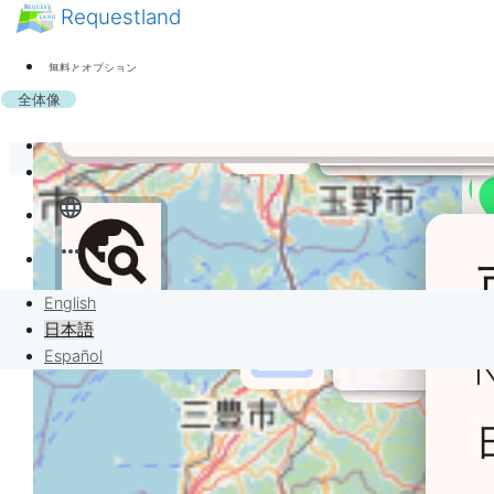
Requestland
ニュース
誰でも参加できます
無料とオプション
参加者募集
サポート
全体像
ピース・アンド・パッションについて
バンバンボード
サインイン
language
リクエスト
more_horiz
リクエストに販売
English
プロジェクト
日本語
Español
何かを買う時…
考えがまとまらなくて迷ってしま
う？